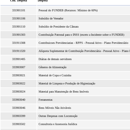
Cód. Despesa
Despesa
331901101
Pessoal do FUNDEB (Recursos: Mínimo de 60%)
331901106
Subsídio de Vereador
331901110
Subsídio de Presidente da Câmara
331901303
Contribuição Patronal para o INSS (exceto a Incidente sobre o FUNDEB)
331911308
Contribuicoes Previdenciarias - RPPS - Pessoal Ativo - Plano Previdenciário
331911320
Alíquota Suplementar de Contribuição Previdenciária - Pessoal Ativo - Plano 
333901405
Diárias de demais servidores
333903007
Gêneros de Alimentação
333903021
Material de Copa e Cozinha
333903022
Material de Limpeza e Produção de Higienização
333903024
Material para Manutenção de Bens Imóveis
333903040
Ferramentas
333903046
Bens Móveis Não Ativáveis
333903399
Outras Despesas com Locomoção
333903502
Consultoria e Assessoria Jurídica