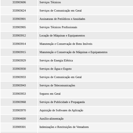
333903606
Serviços Técnicos
333903624
Serviços de Comunicação em Geral
333903901
Assinaturas de Periódicos e Anuidades
333903905
Serviços Técnicos Profissionais
333903912
Locação de Máquinas e Equipamentos
333903914
Manutenção e Conservação de Bens Imóveis
333903915
Manutenção e Conservação de Máquinas e Equipamentos
333903929
Serviços de Energia Elétrica
333903930
Serviços de Água e Esgoto
333903933
Serviços de Comunicação em Geral
333903943
Serviços de Telecomunicações
333903953
Seguros em Geral
333903968
Serviços de Publicidade e Propaganda
333903970
Aquisição de Softwares de Aplicação
333904600
Auxílio-alimentação
333909301
Indenizações e Restituições de Vereadores