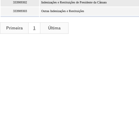
333909302
Indenizações e Restituições de Presidente da Câmara
333909303
Outras Indenizações e Restituições
Primeira
1
Última