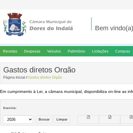
Bem vindo(a)
Receitas
Despesas
Veículos
Patrimônio
Licitações
Compras
Gastos diretos Órgão
Página Inicial
/
Gastos diretos Órgão
Em cumprimento à Lei, a câmara municipal, disponibiliza on-line as in
Exercício: